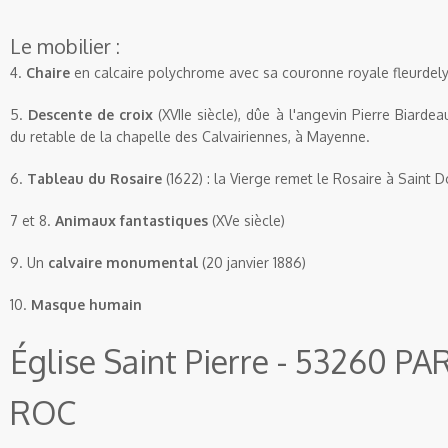
Le mobilier :
4.
Chaire
en calcaire polychrome avec sa couronne royale
fleurdel
5.
Descente de croix
(
XVII
e
siècle),
dûe
à
l'angevin
Pierre
Biardea
du retable de la chapelle des
Calvairiennes
, à
Mayenne
.
6.
Tableau du Rosaire
(1622) : la Vierge remet le Rosaire à Saint
D
7 et 8.
Animaux fantastiques
(
XV
e
siècle)
9. Un
calvaire monumental
(20 janvier 1886)
10.
Masque humain
Église Saint Pierre - 53260 P
ROC