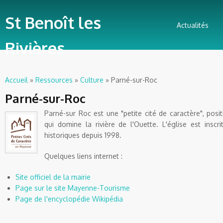
St Benoît les
Actualités
Rivières
Accueil
»
Ressources
»
Culture
» Parné-sur-Roc
Vous êtes ici
Parné-sur-Roc
Parné-sur
Roc est une "petite cité de caractère", posit
qui domine la rivière de
l'Ouette
. L'église est insc
historiques depuis 1998.
Quelques liens
internet
:
Site officiel de la mairie
Page sur le site
Mayenne-Tourisme
Page de l'encyclopédie
Wikipédia