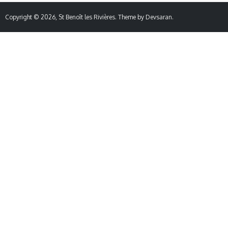
Copyright © 2026,
St Benoît les Rivières
. Theme by
Devsaran
.