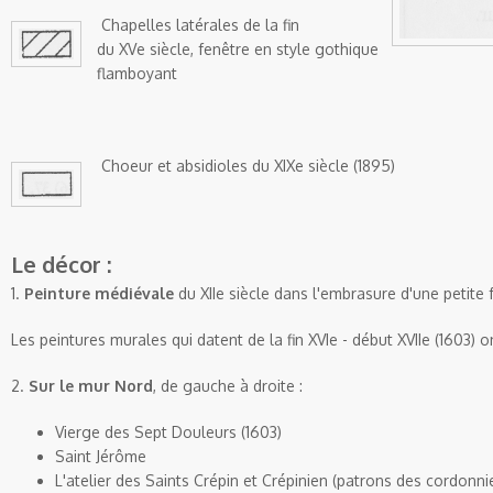
Chapelles latérales de la fin
du XVe siècle, fenêtre en style gothique
flamboyant
Choeur et absidioles du XIXe siècle (1895)
Le décor :
1.
Peinture médiévale
du
XII
e
siècle dans l'embrasure d'une petite 
Les peintures murales qui datent de la fin
XVI
e
- début
XVII
e
(1603) o
2.
Sur le mur Nord
, de gauche à droite :
Vierge des Sept Douleurs (1603)
Saint
Jérôme
L'atelier des Saints
Crépin
et
Crépinien
(patrons des cordonnie