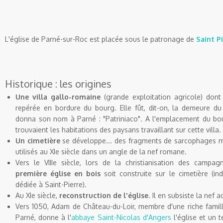
L'église de
Parné-sur-Roc
est placée sous le patronage de
Saint P
Historique : les origines
Une villa
gallo-romaine
(grande exploitation agricole) dont
repérée en bordure du bourg. Elle fût, dit-on, la demeure d
donna son nom à
Parné
: "
Patriniaco
". A l'emplacement du bo
trouvaient les habitations des paysans travaillant sur cette villa.
Un cimetière
se développe... des fragments de sarcophages
m
utilisés au
XI
e
siècle dans un angle de la nef
romane
.
Vers le
VIII
e
siècle, lors de la
christianisation
des campagnes
première église en bois
soit construite sur le cimetière (ind
dédiée à Saint-Pierre).
Au XI
e
siècle,
reconstruction de l'église
. Il en subsiste la nef a
Vers 1050,
Adam
de Château-du-Loir, membre d'une riche famill
Parné
, donne à l'
abbaye
Saint-Nicolas
d'Angers
l'église et un 