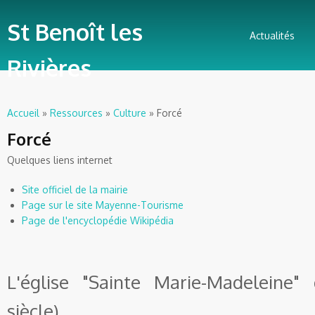
St Benoît les
Actualités
Rivières
Accueil
»
Ressources
»
Culture
» Forcé
Vous êtes ici
Forcé
Quelques liens
internet
Site officiel de la mairie
Page sur le site
Mayenne-Tourisme
Page de l'encyclopédie
Wikipédia
L'église "Sainte Marie-Madeleine"
siècle)