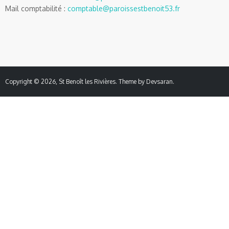
Mail comptabilité :
comptable@paroissestbenoit53.fr
Copyright © 2026,
St Benoît les Rivières
. Theme by
Devsaran
.