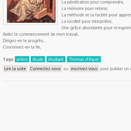
La pénétration pour comprendre,
La mémoire pour retenir,
La méthode et la facilité pour appre
La lucidité pour interpréter,
Une grâce abondante pour m’exprim
Aidez le commencement de mon travail,
Dirigez-en le progrès,
Couronnez-en la fin,
Tags:
prière
étude
étudiant
Thomas d'Aquin
Lire la suite
de Prière : Prière avant l'étude de St Thomas d'Aquin
Connectez-vous
ou
inscrivez-vous
pour publier un