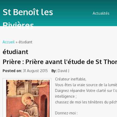
St Benoît les
Actualités
Rivières
Accueil
» étudiant
Vous êtes ici
étudiant
Prière : Prière avant l'étude de St Th
Posted on:
31 August 2015
By:
David J
Créateur ineffable,
Vous êtes la vraie source de la lumi
Daignez répandre Votre clarté sur l
intelligence ;
chassez de moi les ténèbres du péch
Donnez-moi :