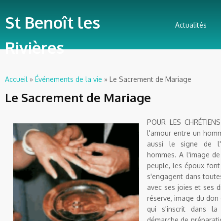
St Benoît les
Actualités
Rivières
Accueil
»
Événements de la vie
» Le Sacrement de Mariage
Vous êtes ici
Le Sacrement de Mariage
POUR LES CHRÉTIENS 
l'amour entre un homm
aussi le signe de 
hommes. A l'image de 
peuple, les époux font 
s'engagent dans toutes
avec ses joies et ses d
réserve, image du don d
qui s'inscrit dans l
démarche de préparat