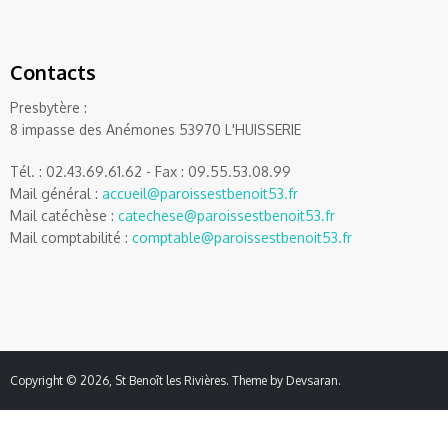
Contacts
Presbytère :
8 impasse des Anémones 53970 L'HUISSERIE
Tél. : 02.43.69.61.62 - Fax : 09.55.53.08.99
Mail général :
accueil@paroissestbenoit53.fr
Mail catéchèse :
catechese@paroissestbenoit53.fr
Mail comptabilité :
comptable@paroissestbenoit53.fr
Copyright © 2026,
St Benoît les Rivières
. Theme by
Devsaran
.