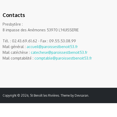
Contacts
Presbytère :
8 impasse des Anémones 53970 L'HUISSERIE
Tél. : 02.43.69.61.62 - Fax : 09.55.53.08.99
Mail général :
accueil@paroissestbenoit53.fr
Mail catéchèse :
catechese@paroissestbenoit53.fr
Mail comptabilité :
comptable@paroissestbenoit53.fr
Copyright © 2026,
St Benoît les Rivières
. Theme by
Devsaran
.