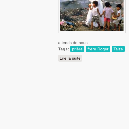
attends de nous.
Tags:
prière
frère Roger
Taizé
Lire la suite
de Prière : Une soif empli