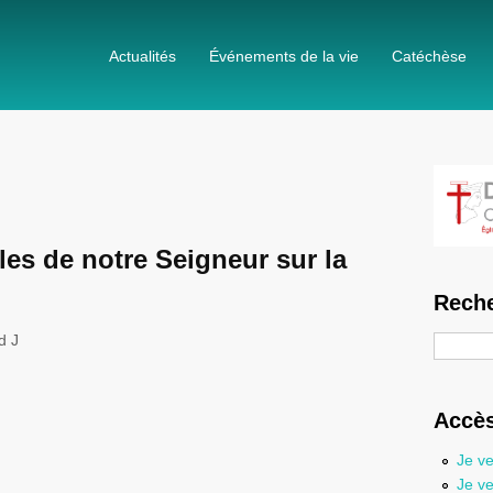
Actualités
Événements de la vie
Catéchèse
oles de notre Seigneur sur la
Reche
d J
Recherc
Accès
Je ve
Je ve