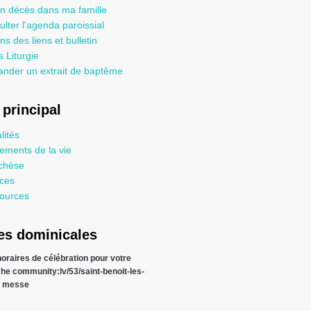
un décès dans ma famille
lter l'agenda paroissial
ns des liens et bulletin
 Liturgie
nder un extrait de baptême
principal
lités
ements de la vie
chèse
ices
ources
s dominicales
 horaires de célébration pour votre
che
community:lv/53/saint-benoit-les-
s messe