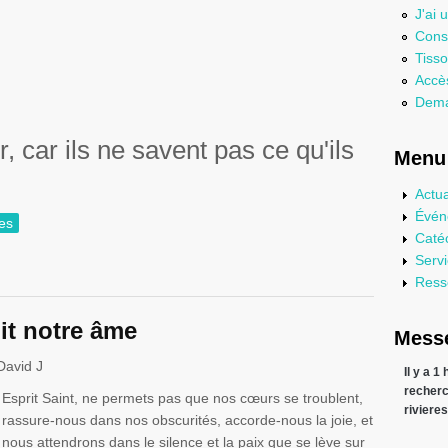
J'ai 
Consu
Tisso
Accès
Dema
r
, car
ils
ne
savent
pas
ce
qu'ils
Menu 
Actua
Évén
ves
Caté
s de notre Seigneur sur la croix
Serv
Ress
lit notre âme
Messe
David J
Il y a 1
recher
Esprit Saint, ne permets pas que nos
cœurs
se troublent,
riviere
rassure-nous dans nos obscurités, accorde-nous la joie, et
nous attendrons dans le silence et la paix que se lève sur