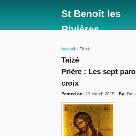
St Benoît les
Rivières
Accueil
» Taizé
Vous êtes ici
Taizé
Prière : Les sept par
croix
Posted on:
26 March 2015
By:
Davi