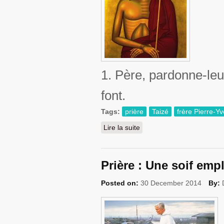
1.
Père
,
pardonne-leu
font.
Tags:
prière
Taizé
frère Pierre-Y
Lire la suite
de Prière : Les sept parole
Prière : Une soif emp
Posted on:
30 December 2014
By: