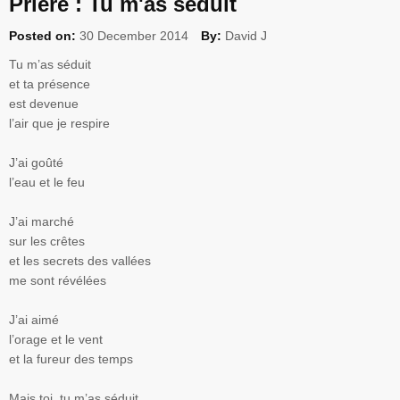
Prière : Tu m'as séduit
Posted on:
30 December 2014
By:
David J
Tu m’as séduit
et ta présence
est devenue
l’air que je respire
J’ai goûté
l’eau et le feu
J’ai marché
sur les crêtes
et les secrets des vallées
me sont révélées
J’ai aimé
l’orage et le vent
et la fureur des temps
Mais toi, tu m’as séduit