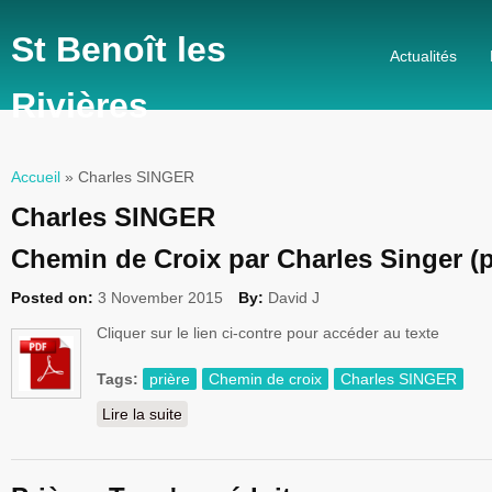
St Benoît les
Actualités
Rivières
Accueil
» Charles SINGER
Vous êtes ici
Charles SINGER
Chemin de Croix par Charles Singer (p
Posted on:
3 November 2015
By:
David J
Cliquer sur le lien ci-contre pour accéder au texte
Tags:
prière
Chemin de croix
Charles SINGER
Lire la suite
de Chemin de Croix par Charles Singer (pou