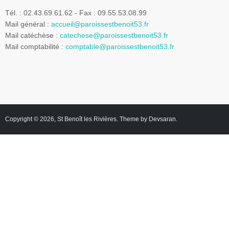
Tél. : 02.43.69.61.62 - Fax : 09.55.53.08.99
Mail général :
accueil@paroissestbenoit53.fr
Mail catéchèse :
catechese@paroissestbenoit53.fr
Mail comptabilité :
comptable@paroissestbenoit53.fr
Copyright © 2026,
St Benoît les Rivières
. Theme by
Devsaran
.