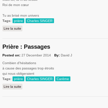
Roi de mon cœur
Tu as brisé mon univers
Tags:
prière
Charles SINGER
Lire la suite
de Prière : Tu m'as séduit
Prière : Passages
Posted on:
27 December 2014
By:
David J
Combien
d’hésitations
à
cause des passages trop
étroits
qui
nous
obligeraient
Tags:
prière
Charles SINGER
Carême
Lire la suite
de Prière : Passages