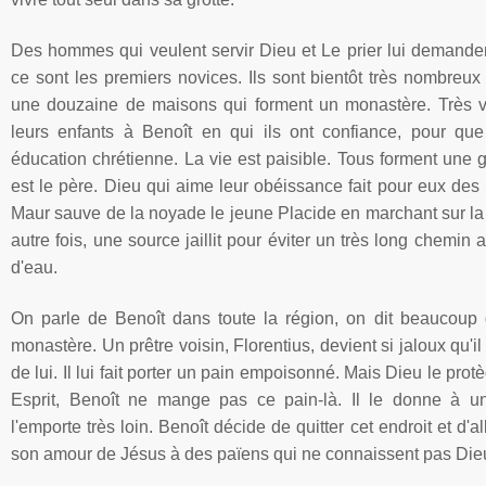
Des
hommes
qui
veulent
servir
Dieu
et Le prier
lui
demande
ce
sont
les premiers novices.
Ils
sont
bientôt
très
nombreux
une
douzaine
de
maisons
qui
forment
un
monastère
.
Très
v
leurs
enfants
à
Benoît
en qui
ils
ont
confiance
, pour
que
éducation
chrétienne
. La vie
est
paisible
.
Tous
forment
une
est
le
père
.
Dieu
qui
aime
leur
obéissance
fait pour
eux
des m
Maur
sauve
de la
noyade
le
jeune
Placide
en
marchant
sur
l
autre
fois
,
une
source
jaillit
pour
éviter
un
très
long
chemin
a
d'eau
.
On
parle
de
Benoît
dans
toute
la
région
, on
dit
beaucoup
monastère
. Un
prêtre
voisin
,
Florentius
,
devient
si
jaloux
qu'il
de
lui
. Il
lui
fait porter un pain
empoisonné
.
Mais
Dieu
le
prot
Esprit,
Benoît
ne mange pas
ce
pain-là
. Il le
donne
à
u
l'emporte
très
loin.
Benoît
décide
de quitter
cet
endroit
et
d'al
son amour de
Jésus
à
des
païens
qui ne
connaissent
pas
Die