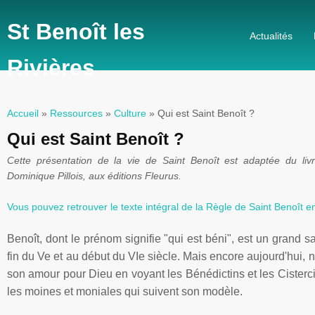
St Benoît les
Actualités
Rivières
Accueil
»
Ressources
»
Culture
» Qui est Saint Benoît ?
Vous êtes ici
Qui est Saint Benoît ?
Cette présentation de la vie de Saint Benoît est adaptée du liv
Dominique
Pillois
, aux éditions
Fleurus
.
Vous pouvez retrouver le texte intégral de la Règle de Saint Benoît en
Benoît, dont le prénom signifie "qui est béni", est un grand sai
fin du
V
e
et au début du VI
e
siècle. Mais encore aujourd'hui, 
son amour pour Dieu en voyant les Bénédictins et les Cister
les moines et moniales qui suivent son modèle.