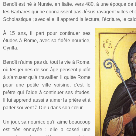
Benoît
est
né
à
Nursie
, en
Italie
,
vers
480,
à
une
époque
de t
les
Barbares
qui ne
connaissent
pas
Jésus
ravagent
villes
et
Scholastique
;
avec
elle
,
il
apprend
la lecture,
l'écriture
, le
calc
À
15
ans
,
il
part pour
continuer
ses
études
à
Rome,
avec
sa
fidèle
nourrice,
Cyrilla.
Benoît
n'aime
pas du tout la vie
à
Rome,
où
les
jeunes
de son
âge
pensent
plutôt
à
s'amuser
qu'à
travailler
. Il
quitte
Rome
pour
une
petite
ville
voisine
,
c'est
le
prêtre
qui
l'aide
à
continuer
ses
études
.
Il
lui
apprend
aussi
à
aimer
la
prière
et
à
parler
souvent
à
Dieu
dans
son
cœur
.
Un jour,
sa
nourrice
qu'il
aime
beaucoup
est
très
ennuyée
:
elle
a
cassé
une