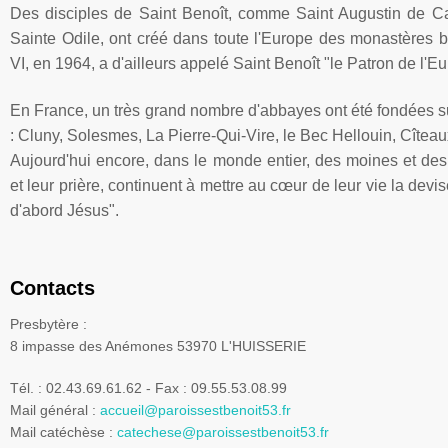
Des disciples de Saint Benoît, comme Saint
Augustin
de
Ca
Sainte
Odile
, ont créé dans toute l'Europe des monastères 
VI
, en 1964, a d'ailleurs appelé Saint Benoît "le Patron de l'E
En France, un très grand nombre d'abbayes ont été fondées su
:
Cluny
,
Solesmes
, La Pierre-Qui-Vire, le Bec
Hellouin
,
Cîteau
Aujourd'hui encore, dans le monde entier, des moines et des 
et leur prière, continuent à mettre au cœur de leur vie la devi
d'abord Jésus".
Contacts
Presbytère :
8 impasse des Anémones 53970 L'HUISSERIE
Tél. : 02.43.69.61.62 - Fax : 09.55.53.08.99
Mail général :
accueil@paroissestbenoit53.fr
Mail catéchèse :
catechese@paroissestbenoit53.fr