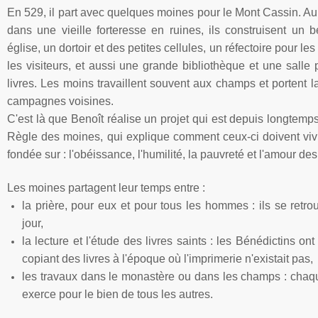
En 529, il
part
avec
quelques
moines
pour le Mont
Cassin
. A
dans
une
vieille
forteresse
en
ruines
,
ils
construisent
un b
église
, un
dortoir
et des petites cellules, un
réfectoire
pour le
les
visiteurs
, et
aussi
une
grande
bibliothèque
et
une
salle
p
livres
. Les
moins
travaillent
souvent
aux champs et portent l
campagnes
voisines.
C'est
là
que
Benoît
réalise
un
projet
qui
est
depuis
longtemp
Règle
des
moines
, qui
explique
comment
ceux-ci
doivent
viv
fondée
sur
:
l'obéissance
,
l'humilité
, la
pauvreté
et
l'amour
de
Les moines partagent leur temps entre :
la prière, pour eux et pour tous les hommes : ils se retrou
jour,
la lecture et l'étude des livres saints : les Bénédictins on
copiant des livres à l'époque où l'imprimerie n'existait pas,
les travaux dans le monastère ou dans les champs : chaqu
exerce pour le bien de tous les autres.