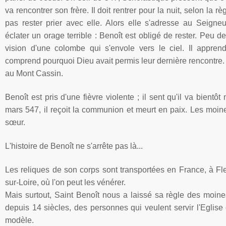
va rencontrer son frère. Il doit rentrer pour la nuit, selon la 
pas rester prier avec elle. Alors elle s'adresse au Seigneu
éclater un orage terrible : Benoît est obligé de rester. Peu d
vision d'une colombe qui s'envole vers le ciel. Il appre
comprend pourquoi Dieu avait permis leur dernière rencontre
au Mont
Cassin
.
Benoît est pris d'une fièvre violente ; il sent qu'il va bientôt
mars
547, il reçoit la communion et meurt en paix. Les moine
sœur
.
L'histoire de Benoît ne s'arrête pas là...
Les reliques de son corps sont transportées en France, à
Fl
sur-Loire
, où l'on peut les vénérer.
Mais surtout, Saint Benoît nous a laissé sa règle des moines
depuis 14 siècles, des personnes qui veulent servir
l'Eglise
modèle.