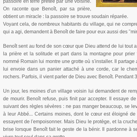
passoire
en
terre
prêtée
par
une
voisine
.
On
raconte
que
Benoît
, par
sa
prière
,
obtient
un miracle : la
passoire
se
trouve
soudain
réparée
.
Voyant
cela
, de
nombreux
habitants du village, qui ne
compr
qui a
agi
,
demandent
à
Benoît
de faire pour
eux
aussi
des "mir
Benoît
sent au fond de son
cœur
que
Dieu
attend de
lui
tout
a
la
prière
et la solitude et part
dans
la
montagne
pour prier
nommé
Romain
lui
montre
une
grotte
où
s'installer
. Il
partage
lui
envoie
dans
un
panier
attaché
à
une
corde
, car le
che
rochers
.
Parfois
,
il
vient
parler
de
Dieu
avec
Benoît
. Pendant 
Un jour, les
moines
d'un
village
voisin
lui
demandent
de
rem
de
mourir
.
Benoît
refuse,
puis
finit
par
accepter
. Il
essaye
de 
suivant
des
règles
sévères
: ne pas manger
beaucoup
, se le
à
leur
Abbé
...
Certains
moines
,
dont
le
cœur
est
éloigné
d
essayent
de
l'empoisonner
.
Mais
Dieu
le
protège
, et la
cruch
brise
lorsque
Benoît
fait le
geste
de la
bénir
. Il
pardonne
à
s
vivre tout
seul
dans
sa
grotte
.