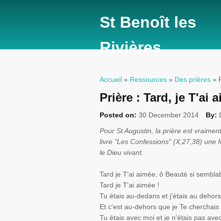
St Benoît les
Rivières
Accueil
»
Ressources
»
Des prières
» P
Vous êtes ici
Prière : Tard, je T'ai 
Posted on:
30 December 2014
By:
Pour St
Augustin
, la prière est vraime
livre "Les Confessions" (X,27,38) une f
le Dieu vivant.
Tard je T'ai aimée, ô Beauté si semblab
Tard je T'ai aimée !
Tu étais au-dedans et j'étais au dehors
Et c'est au-dehors que je Te cherchais 
Tu étais avec moi et je n'étais pas avec