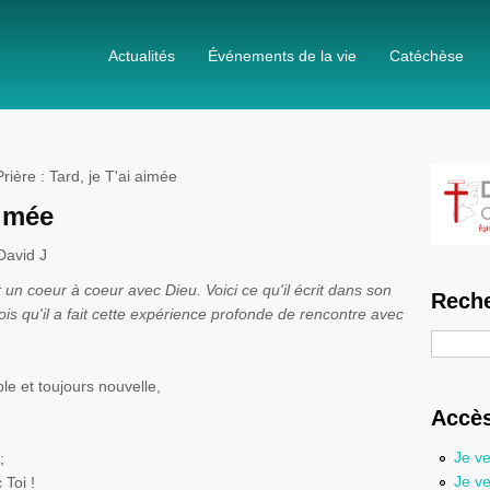
Actualités
Événements de la vie
Catéchèse
rière : Tard, je T'ai aimée
aimée
David J
nt un
coeur
à
coeur
avec Dieu. Voici ce qu'il écrit dans son
Reche
ois qu'il a fait cette expérience profonde de rencontre avec
Recherc
le et toujours nouvelle,
Accès
Je ve
;
Je ve
 Toi !