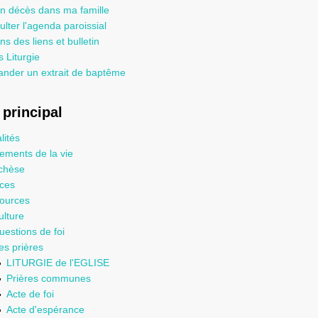
un décès dans ma famille
lter l'agenda paroissial
ns des liens et bulletin
 Liturgie
nder un extrait de baptême
principal
lités
ements de la vie
chèse
ices
ources
ulture
uestions de foi
es prières
LITURGIE de l'EGLISE
Prières communes
Acte de foi
Acte d'espérance