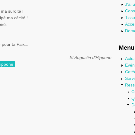
J'ai 
Consu
 ma surdité !
Tisso
sipé ma cécité !
Accès
iré.
Dema
pour ta Paix...
Menu 
St
Augustin
d'Hippone
.
Actua
Hippone
Évén
Caté
Serv
Ress
C
Q
D