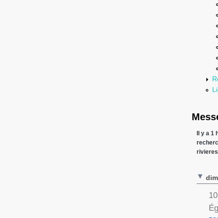
R
Li
Messe
Il y a 1
recher
riviere
dim
10
Ég