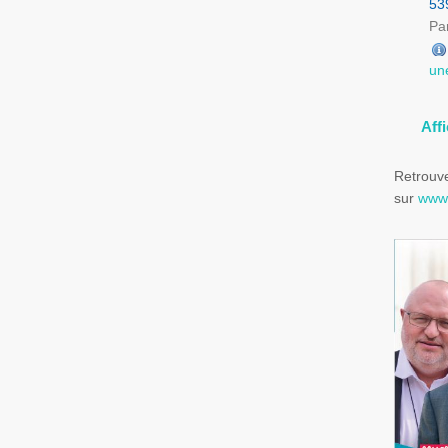
53
Par
un
Aff
Retrouve
sur
www.