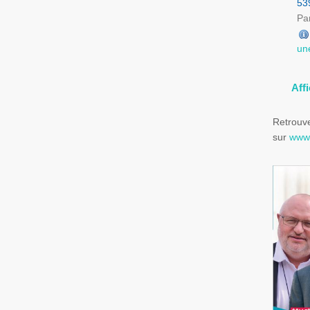
53
Par
un
Aff
Retrouve
sur
www.