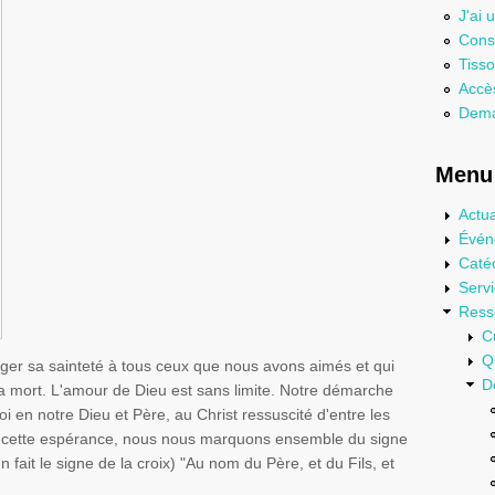
J'ai 
Consu
Tisso
Accès
Dema
Menu 
Actua
Évén
Caté
Serv
Ress
C
Q
er sa sainteté à tous ceux que nous avons aimés et qui
D
a mort. L'amour de Dieu est sans limite. Notre démarche
i en notre Dieu et Père, au Christ ressuscité d'entre les
ans cette espérance, nous nous marquons ensemble du signe
 fait le signe de la croix) "Au nom du Père, et du Fils, et