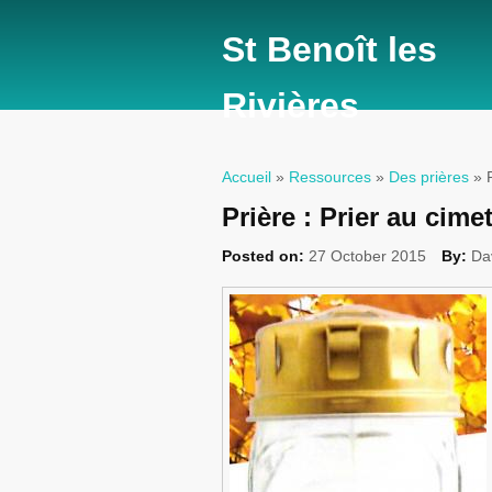
St Benoît les
Rivières
Accueil
»
Ressources
»
Des prières
» P
Vous êtes ici
Prière : Prier au cime
Posted on:
27 October 2015
By:
Da