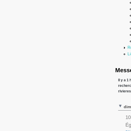
R
Li
Messe
Il y a 1
recher
riviere
dim
10
Ég