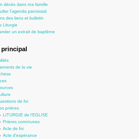
un décès dans ma famille
lter l'agenda paroissial
ns des liens et bulletin
 Liturgie
nder un extrait de baptême
principal
lités
ements de la vie
chèse
ices
ources
ulture
uestions de foi
es prières
LITURGIE de l'EGLISE
Prières communes
Acte de foi
Acte d'espérance