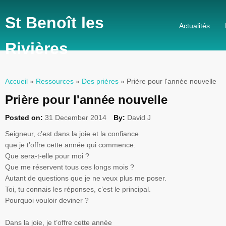
St Benoît les
Actualités
Rivières
Accueil
»
Ressources
»
Des prières
» Prière pour l'année nouvelle
Vous êtes ici
Prière pour l'année nouvelle
Posted on:
31 December 2014
By:
David J
Seigneur, c’est dans la joie et la confiance
que je t’offre cette année qui commence.
Que sera-t-elle pour moi ?
Que me réservent tous ces longs mois ?
Autant de questions que je ne veux plus me poser.
Toi, tu connais les réponses, c’est le principal.
Pourquoi vouloir deviner ?
Dans la joie, je t’offre cette année