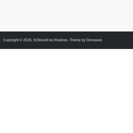
Copyright © 2026,
St Benoît les Rivières
. Theme by
Devsaran
.