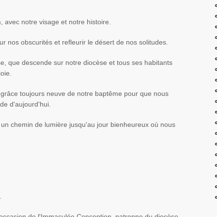
avec notre visage et notre histoire.
ur nos obscurités et refleurir le désert de nos solitudes.
se, que descende sur notre diocèse et tous ses habitants
oie.
a grâce toujours neuve de notre baptême pour que nous
de d'aujourd'hui.
r un chemin de lumière jusqu'au jour bienheureux où nous
.
'occasion de l'Immaculée Conception, patronne du diocèse