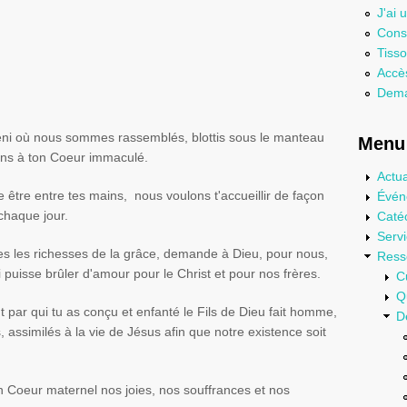
J'ai 
Consu
Tisso
Accès
Dema
béni où nous sommes rassemblés, blottis sous le manteau
Menu 
ons à ton Coeur immaculé.
Actua
e être entre tes mains, nous voulons t'accueillir de façon
Évén
chaque jour.
Caté
Serv
es les richesses de la grâce, demande à Dieu, pour nous,
Ress
puisse brûler d'amour pour le Christ et pour nos frères.
C
Q
 par qui tu as conçu et enfanté le Fils de Dieu fait homme,
D
, assimilés à la vie de Jésus afin que notre existence soit
 Coeur maternel nos joies, nos souffrances et nos