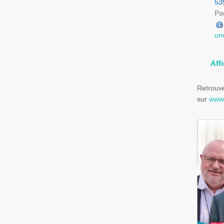
53
Par
un
Aff
Retrouve
sur
www.