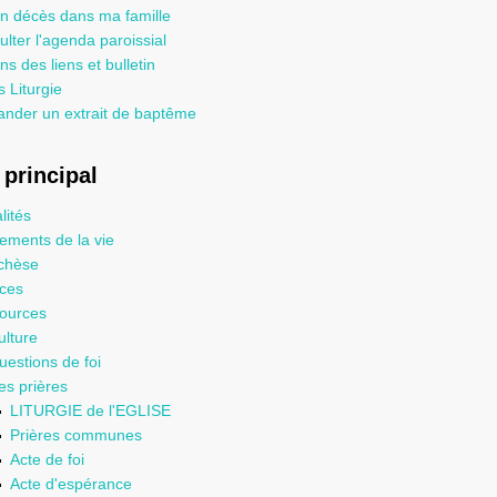
un décès dans ma famille
lter l'agenda paroissial
ns des liens et bulletin
 Liturgie
nder un extrait de baptême
principal
lités
ements de la vie
chèse
ices
ources
ulture
uestions de foi
es prières
LITURGIE de l'EGLISE
Prières communes
Acte de foi
Acte d'espérance