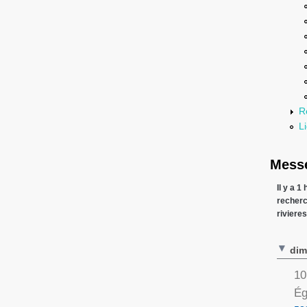
R
Li
Messe
Il y a 1
recher
riviere
dim
10
Ég