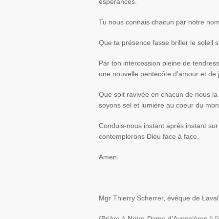
espérances.
Tu nous connais chacun par notre nom, 
Que ta présence fasse briller le soleil s
Par ton intercession pleine de tendres
une nouvelle pentecôte d'amour et de j
Que soit ravivée en chacun de nous l
soyons sel et lumière au coeur du mon
Conduis-nous instant après instant su
contemplerons Dieu face à face.
Amen.
Mgr Thierry Scherrer, évêque de Laval
(Prière à Notre-Dame d'Avesnières à l