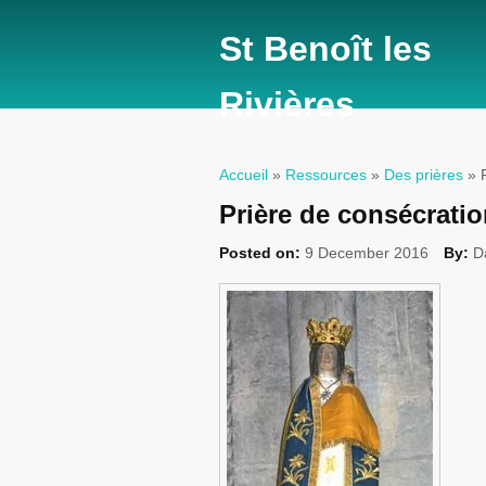
St Benoît les
Rivières
Accueil
»
Ressources
»
Des prières
» P
Vous êtes ici
Prière de consécrati
Posted on:
9 December 2016
By:
D