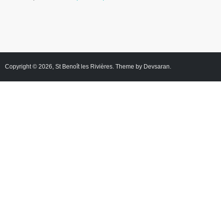
Copyright © 2026,
St Benoît les Rivières
. Theme by
Devsaran
.