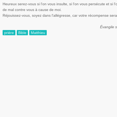
Heureux
serez-vous
si
l'on
vous
insulte
,
si
l'on
vous
persécute
et
si
l'
de mal
contre
vous
à
cause de
moi
.
Réjouissez-vous
,
soyez
dans
l'allégresse
, car
votre
récompense
ser
Évangile
s
prière
Bible
Matthieu