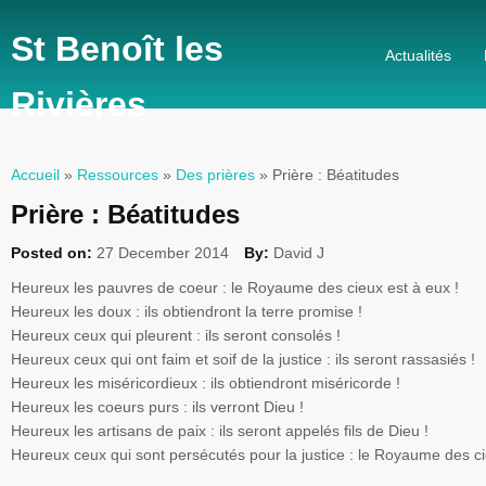
St Benoît les
Actualités
Rivières
Accueil
»
Ressources
»
Des prières
» Prière : Béatitudes
Vous êtes ici
Prière : Béatitudes
Posted on:
27 December 2014
By:
David J
Heureux
les
pauvres
de
coeur
: le
Royaume
des
cieux
est
à
eux
!
Heureux
les
doux
:
ils
obtiendront
la
terre
promise !
Heureux
ceux
qui
pleurent
:
ils
seront
consolés
!
Heureux
ceux
qui
ont
faim
et
soif
de la justice :
ils
seront
rassasiés
!
Heureux
les
miséricordieux
:
ils
obtiendront
miséricorde
!
Heureux
les
coeurs
purs
:
ils
verront
Dieu
!
Heureux
les artisans de
paix
:
ils
seront
appelés
fils
de
Dieu
!
Heureux
ceux
qui
sont
persécutés
pour la justice : le
Royaume
des
c