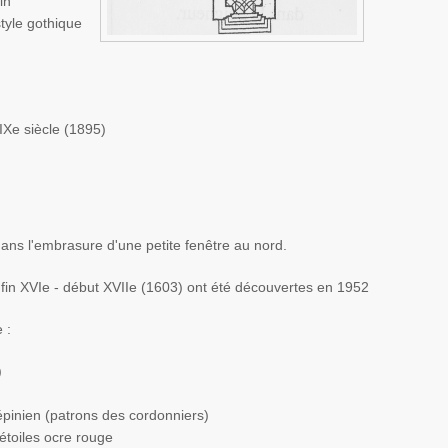
in
style gothique
IXe siècle (1895)
dans l'embrasure d'une petite fenêtre au nord.
 fin
XVI
e
- début
XVII
e
(1603) ont été découvertes en 1952
 :
)
épinien
(patrons des cordonniers)
'étoiles ocre rouge