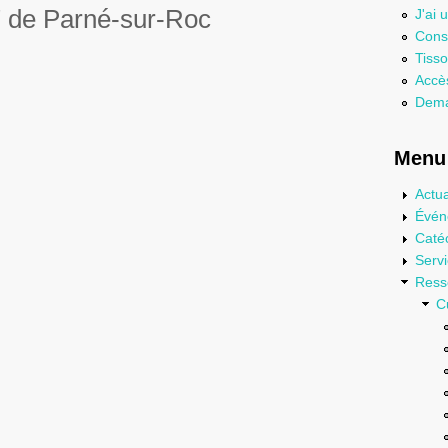
" de
Parné-sur-Roc
J'ai 
Consu
Tisso
Accès
Dema
Menu 
Actua
Évén
Caté
Serv
Ress
C