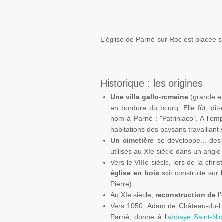
L'église de
Parné-sur-Roc
est placée 
Historique : les origines
Une villa
gallo-romaine
(grande ex
en bordure du bourg. Elle fût, di
nom à
Parné
: "
Patriniaco
". A l'e
habitations des paysans travaillant s
Un cimetière
se développe... de
utilisés au
XI
e
siècle dans un angle
Vers le
VIII
e
siècle, lors de la
chris
église en bois
soit construite sur 
Pierre).
Au XI
e
siècle,
reconstruction de l'
Vers 1050,
Adam
de Château-du-Lo
Parné
, donne à l'
abbaye
Saint-Ni