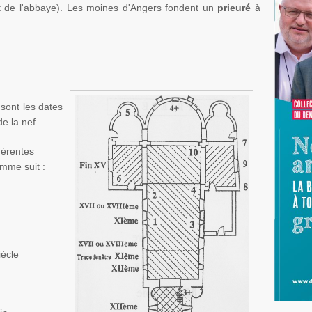
nt de l'abbaye). Les moines
d'Angers
fondent un
prieuré
à
sont les dates
de la nef.
férentes
omme suit :
iècle