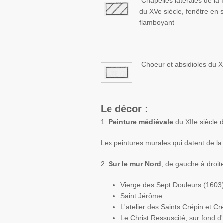
Chapelles latérales de la f
du XVe siècle, fenêtre en 
flamboyant
Choeur et absidioles du X
Le décor :
1.
Peinture médiévale
du
XII
e
siècle 
Les peintures murales qui datent de la
2.
Sur le mur Nord
, de gauche à droite
Vierge des Sept Douleurs (1603
Saint
Jérôme
L'atelier des Saints
Crépin
et
Cr
Le Christ Ressuscité, sur fond d