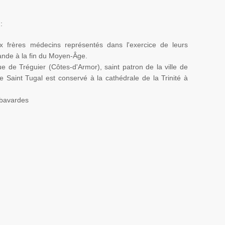
:
x frères médecins représentés dans l'exercice de leurs
rande à la fin du Moyen-Âge.
que de
Tréguier
(
Côtes-d'Armor
), saint patron de la ville de
de Saint
Tugal
est conservé à la cathédrale de la Trinité à
 bavardes