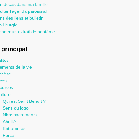
un décès dans ma famille
lter l'agenda paroissial
ns des liens et bulletin
 Liturgie
nder un extrait de baptême
principal
lités
ements de la vie
chèse
ices
ources
ulture
Qui est Saint Benoît ?
Sens du logo
Nbre sacrements
Ahuillé
Entrammes
Forcé