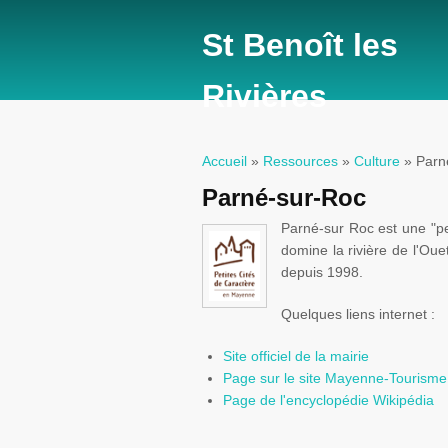
St Benoît les
Rivières
Accueil
»
Ressources
»
Culture
» Parn
Vous êtes ici
Parné-sur-Roc
Parné-sur
Roc est une "pet
domine la rivière de
l'Oue
depuis 1998.
Quelques liens
internet
:
Site officiel de la mairie
Page sur le site
Mayenne-Tourisme
Page de l'encyclopédie
Wikipédia