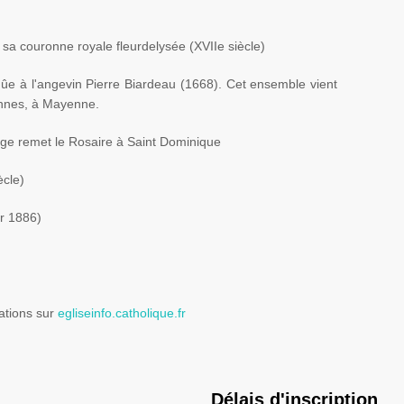
c sa couronne royale
fleurdelysée
(
XVIIe
siècle)
dûe
à
l'angevin
Pierre
Biardeau
(1668). Cet ensemble vient
ennes
, à
Mayenne
.
rge remet le Rosaire à Saint
Dominique
ècle)
r 1886)
ations sur
egliseinfo.catholique.fr
Délais d'inscription