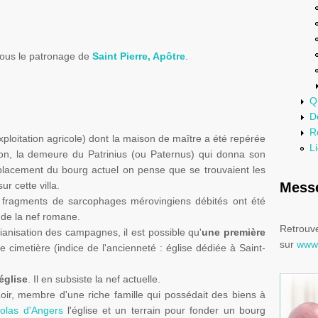
sous le patronage de
Saint Pierre, Apôtre
.
Q
D
R
ploitation agricole) dont la maison de maître a été repérée
Li
t-on, la demeure du
Patrinius
(ou
Paternus
) qui donna son
mplacement du bourg actuel on pense que se trouvaient les
ur cette villa.
Messe
s fragments de sarcophages
mérovingiens
débités ont été
 de la nef
romane
.
Retrouve
tianisation
des campagnes, il est possible qu'
une première
sur
www.
le cimetière (indice de l'ancienneté : église dédiée à Saint-
église
. Il en subsiste la nef actuelle.
ir, membre d'une riche famille qui possédait des biens à
colas
d'Angers
l'église et un terrain pour fonder un bourg