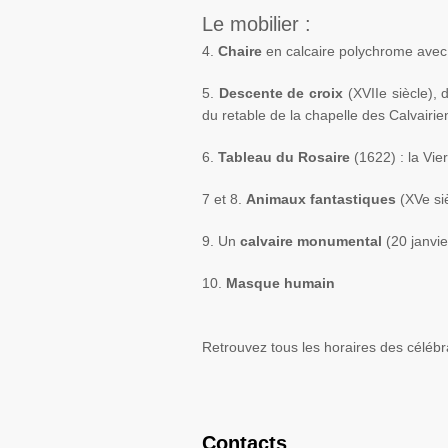
Le mobilier :
4.
Chaire
en calcaire polychrome ave
5.
Descente de croix
(
XVII
e
siècle),
du retable de la chapelle des
Calvairi
6.
Tableau du Rosaire
(1622) : la Vie
7 et 8.
Animaux fantastiques
(
XV
e
si
9. Un
calvaire monumental
(20 janvie
10.
Masque humain
Retrouvez tous les horaires des célébr
Contacts