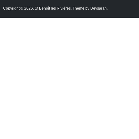
Copyright © 2026,
St Benoît les Rivières
. Theme by
Devsaran
.