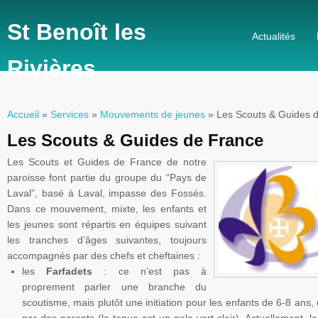
St Benoît les
Actualités
Rivières
Accueil
»
Services
»
Mouvements de jeunes
» Les Scouts & Guides 
Vous êtes ici
Les Scouts & Guides de France
Les Scouts et Guides de France de notre
paroisse font partie du groupe du “Pays de
Laval”
, basé à
Laval
, impasse des Fossés.
Dans ce mouvement, mixte, les enfants et
les jeunes sont répartis en équipes suivant
les tranches d’âges suivantes, toujours
accompagnés par des chefs et cheftaines :
les
Farfadets
: ce n’est pas à
proprement parler une branche du
scoutisme, mais plutôt une initiation pour les enfants de 6-8 ans,