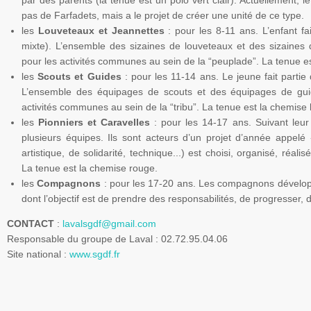
par des parents (la tenue est un polo vert clair). Actuellement, 
pas de Farfadets, mais a le projet de créer une unité de ce type.
les
Louveteaux et Jeannettes
: pour les 8-11 ans. L’enfant fa
mixte). L’ensemble des
sizaines
de louveteaux et des
sizaines
d
pour les activités communes au sein de la “peuplade”. La tenue e
les
Scouts et Guides
: pour les 11-14 ans. Le jeune fait partie
L’ensemble des équipages de scouts et des équipages de gui
activités communes au sein de la “tribu”. La tenue est la chemise 
les
Pionniers et Caravelles
: pour les 14-17 ans. Suivant leur
plusieurs équipes. Ils sont acteurs d’un projet d’année appelé 
artistique, de solidarité, technique...) est choisi, organisé, réa
La tenue est la chemise rouge.
les
Compagnons
: pour les 17-20 ans. Les compagnons dévelop
dont l’objectif est de prendre des responsabilités, de progresser, 
CONTACT
:
lavalsgdf@gmail.com
Responsable du groupe de Laval : 02.72.95.04.06
Site national :
www.sgdf.fr