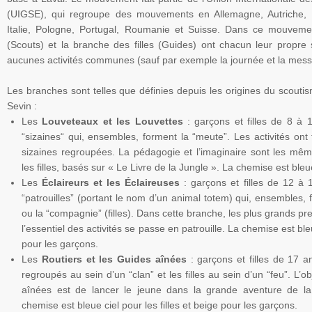
(
UIGSE
), qui regroupe des mouvements en Allemagne, Autriche,
Italie,
Pologne
, Portugal,
Roumanie
et Suisse. Dans ce mouvemen
(Scouts) et la branche des filles (Guides) ont chacun leur propre 
aucunes activités communes (sauf par exemple la journée et la mess
Les branches sont telles que définies depuis les origines du scout
Sevin
:
Les
Louveteaux et les
Louvettes
: garçons et filles de 8 à 1
“sizaines“
qui, ensembles, forment la “meute”. Les activités ont 
sizaines
regroupées. La pédagogie et l’imaginaire sont les mêm
les filles, basés sur « Le Livre de la Jungle ». La chemise est bleue
Les
Éclaireurs et les Éclaireuses
: garçons et filles de 12 à 1
“patrouilles” (portant le nom d’un animal totem) qui, ensembles, 
ou la “compagnie” (filles). Dans cette branche, les plus grands pre
l’essentiel des activités se passe en patrouille. La chemise est bleu
pour les garçons.
Les
Routiers et les Guides aînées
: garçons et filles de 17 a
regroupés au sein d’un “clan” et les filles au sein d’un “feu”. L’o
aînées est de lancer le jeune dans la grande aventure de la
chemise est bleue ciel pour les filles et beige pour les garçons.