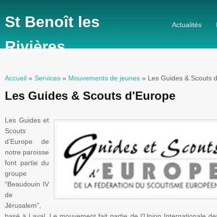
St Benoît les
Actualités
Rivières
Accueil
»
Services
»
Mouvements de jeunes
» Les Guides & Scouts 
Vous êtes ici
Les Guides & Scouts d'Europe
Les Guides et
Scouts
d’Europe de
notre paroisse
font partie du
groupe
“Beaudouin
IV
de
Jérusalem”
,
basé à
Laval
. Le mouvement fait partie de l’Union Internationale d