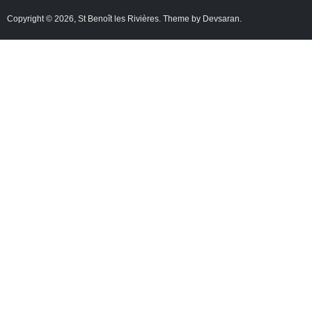
Copyright © 2026,
St Benoît les Rivières
. Theme by
Devsaran
.