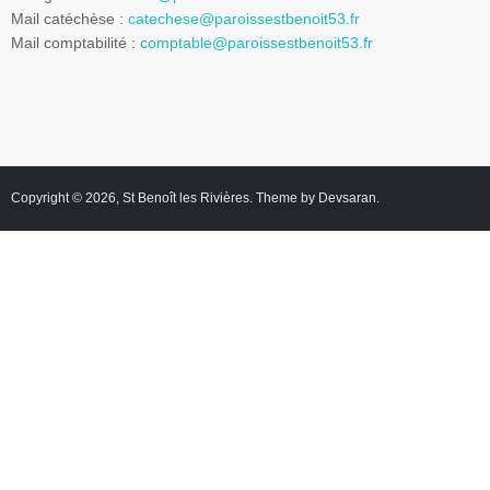
Mail catéchèse :
catechese@paroissestbenoit53.fr
Mail comptabilité :
comptable@paroissestbenoit53.fr
Copyright © 2026,
St Benoît les Rivières
. Theme by
Devsaran
.