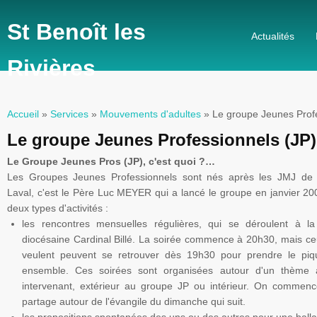
St Benoît les
Actualités
Rivières
Accueil
»
Services
»
Mouvements d'adultes
» Le groupe Jeunes Profe
Vous êtes ici
Le groupe Jeunes Professionnels (JP)
Le Groupe Jeunes
Pros
(
JP
),
c'est quoi ?…
Les Groupes Jeunes Professionnels sont nés après les
JMJ
de 
Laval
, c'est le Père
Luc
MEYER
qui a lancé le groupe en janvier 200
deux types d'activités :
les rencontres mensuelles régulières, qui se déroulent à l
diocésaine Cardinal Billé. La soirée commence à
20h30
, mais ce
veulent peuvent se retrouver dès
19h30
pour prendre le piq
ensemble. Ces soirées sont organisées autour d'un thème
intervenant, extérieur au groupe
JP
ou intérieur. On commenc
partage autour de l'évangile du dimanche qui suit.