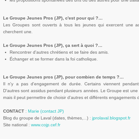
les propositions spontanées des uns ou des autres pour une ball
Le Groupe Jeunes
Pros
(
JP
),
c'est pour qui ?…
Les Groupes sont ouverts à tous les jeunes qui exercent une act
cherchent une.
Le Groupe Jeunes
Pros
(
JP
),
ça sert à quoi ?…
Rencontrer d'autres chrétiens et se faire des amis.
Échanger et se former dans la foi catholique.
Le Groupe Jeunes
pros
(
JP
),
pour combien de temps ?…
Il n'y a pas d'engagement de durée. Certains viennent pendan
D'autres sont assidus pendant plusieurs années. Le Groupe est une 
mais il peut permettre de choisir d'autres et différents engagements 
CONTACT
:
Marie
(contact
JP
)
Blog
du groupe de
Laval
(dates, thèmes,...) :
jprolaval.blogspot.fr
Site national :
www.cojp.cef.fr