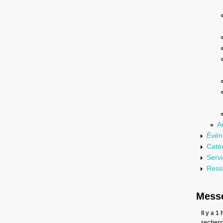
A
Évén
Caté
Serv
Ress
Messe
Il y a 1
recher