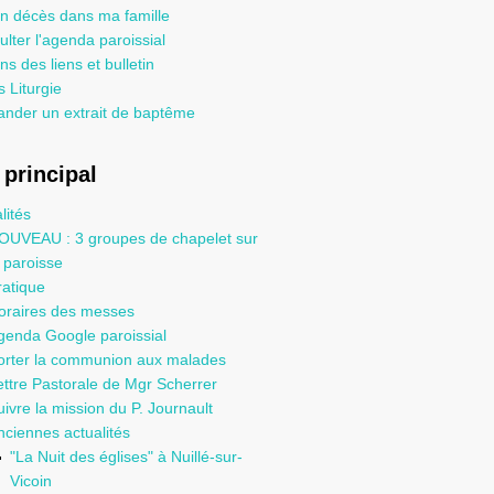
un décès dans ma famille
lter l'agenda paroissial
ns des liens et bulletin
 Liturgie
nder un extrait de baptême
principal
lités
OUVEAU : 3 groupes de chapelet sur
a paroisse
ratique
oraires des messes
genda Google paroissial
orter la communion aux malades
ettre Pastorale de Mgr Scherrer
uivre la mission du P. Journault
nciennes actualités
"La Nuit des églises" à Nuillé-sur-
Vicoin