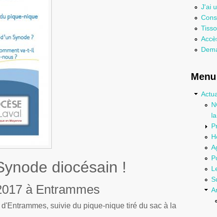
J'ai 
Consu
Tisso
Accès
Dema
Menu 
Actua
N
l
P
H
A
P
 Synode diocésain !
L
S
2017 à Entrammes
A
 d'Entrammes, suivie du pique-nique tiré du sac à la