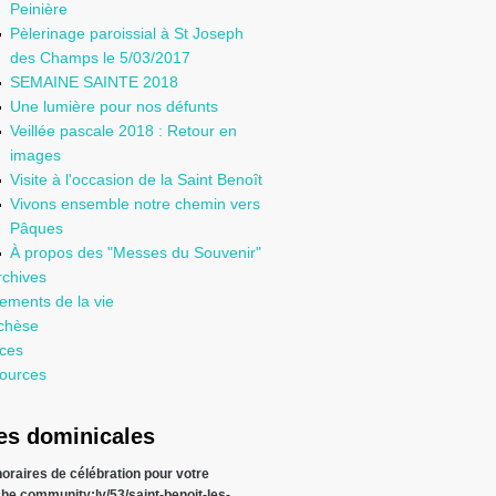
Peinière
Pèlerinage paroissial à St Joseph
des Champs le 5/03/2017
SEMAINE SAINTE 2018
Une lumière pour nos défunts
Veillée pascale 2018 : Retour en
images
Visite à l'occasion de la Saint Benoît
Vivons ensemble notre chemin vers
Pâques
À propos des "Messes du Souvenir"
rchives
ements de la vie
chèse
ices
ources
s dominicales
 horaires de célébration pour votre
che
community:lv/53/saint-benoit-les-