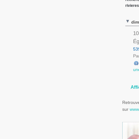
riviere
dim
10
Ég
53
Par
un
Aff
Retrouve
sur
www.