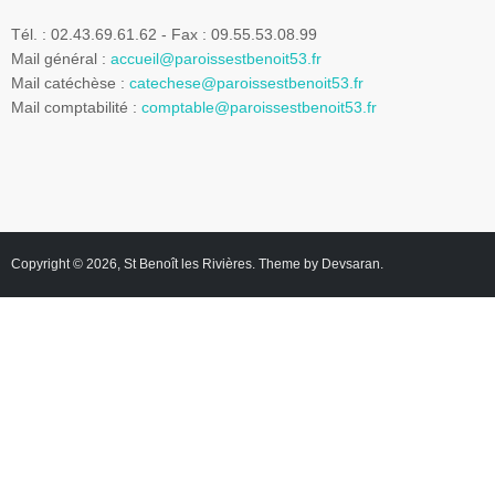
Tél. : 02.43.69.61.62 - Fax : 09.55.53.08.99
Mail général :
accueil@paroissestbenoit53.fr
Mail catéchèse :
catechese@paroissestbenoit53.fr
Mail comptabilité :
comptable@paroissestbenoit53.fr
Copyright © 2026,
St Benoît les Rivières
. Theme by
Devsaran
.