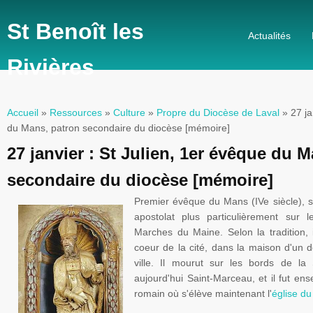
St Benoît les
Actualités
Rivières
Accueil
»
Ressources
»
Culture
»
Propre du Diocèse de Laval
» 27 ja
Vous êtes ici
du Mans, patron secondaire du diocèse [mémoire]
27 janvier : St Julien, 1er évêque du 
secondaire du diocèse [mémoire]
Premier
évêque
du Mans (
IVe
siècle
), 
apostolat
plus
particulièrement
sur
le
Marches du Maine.
Selon
la tradition,
coeur
de la
cité
,
dans
la
maison
d'un
d
ville
. Il
mourut
sur
les
bords
de la
aujourd'hui
Saint-Marceau
, et
il
fut
ense
romain
où
s'élève
maintenant
l'
église
du