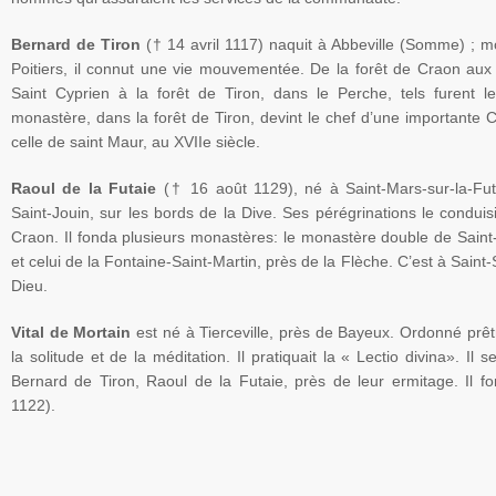
Bernard de
Tiron
(† 14 avril 1117) naquit à
Abbeville
(Somme) ; mo
Poitiers
, il connut une vie mouvementée. De la forêt de
Craon
aux 
Saint
Cyprien
à la forêt de
Tiron
, dans le Perche, tels furent l
monastère, dans la forêt de
Tiron
, devint le chef d’une importante 
celle de saint
Maur
, au
XVIIe
siècle.
Raoul
de la Futaie
(† 16 août 1129), né à Saint-Mars-sur-la-Fu
Saint-Jouin
, sur les bords de la Dive. Ses pérégrinations le conduis
Craon
. Il fonda plusieurs monastères: le monastère double de
Saint
et celui de la
Fontaine-Saint-Martin
, près de la Flèche. C’est à
Saint-
Dieu.
Vital de
Mortain
est né à
Tierceville
, près de
Bayeux
. Ordonné prêtr
la solitude et de la méditation. Il pratiquait la «
Lectio
divina
». Il s
Bernard de
Tiron
,
Raoul
de la Futaie, près de leur ermitage. Il 
1122).