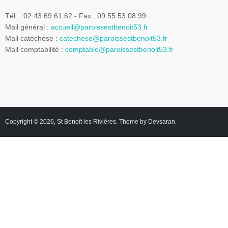
Tél. : 02.43.69.61.62 - Fax : 09.55.53.08.99
Mail général :
accueil@paroissestbenoit53.fr
Mail catéchèse :
catechese@paroissestbenoit53.fr
Mail comptabilité :
comptable@paroissestbenoit53.fr
Copyright © 2026,
St Benoît les Rivières
. Theme by
Devsaran
.