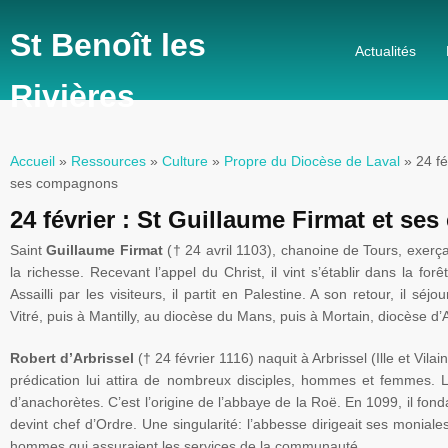
St Benoît les
Actualités
Rivières
Accueil
»
Ressources
»
Culture
»
Propre du Diocèse de Laval
» 24 fé
Vous êtes ici
ses compagnons
24 février : St Guillaume Firmat et s
Saint
Guillaume
Firmat
(† 24 avril 1103), chanoine de Tours, exerça
la richesse. Recevant l’appel du Christ, il vint s’établir dans la fo
Assailli par les visiteurs, il partit en
Palestine
. A son retour, il séj
Vitré, puis à
Mantilly
, au diocèse du
Mans
, puis à
Mortain
, diocèse
d’
Robert
d’Arbrissel
(† 24 février 1116) naquit à
Arbrissel
(
Ille
et Vilai
prédication lui attira de nombreux disciples, hommes et femmes. 
d’anachorètes
. C’est l’origine de l’abbaye de la
Roë
. En 1099, il fon
devint chef d’Ordre. Une singularité:
l’abbesse
dirigeait ses
moniale
hommes qui assuraient les services de la communauté.