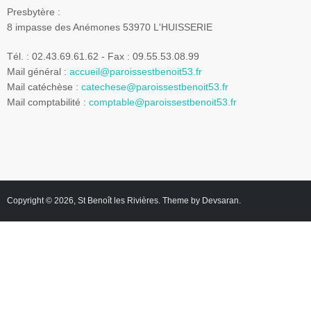
Presbytère :
8 impasse des Anémones 53970 L'HUISSERIE
Tél. : 02.43.69.61.62 - Fax : 09.55.53.08.99
Mail général :
accueil@paroissestbenoit53.fr
Mail catéchèse :
catechese@paroissestbenoit53.fr
Mail comptabilité :
comptable@paroissestbenoit53.fr
Copyright © 2026,
St Benoît les Rivières
. Theme by
Devsaran
.