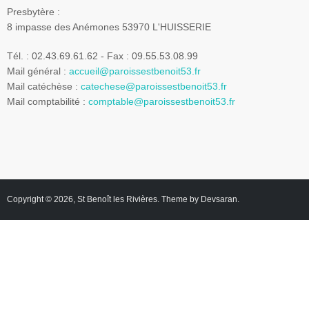
Presbytère :
8 impasse des Anémones 53970 L'HUISSERIE
Tél. : 02.43.69.61.62 - Fax : 09.55.53.08.99
Mail général :
accueil@paroissestbenoit53.fr
Mail catéchèse :
catechese@paroissestbenoit53.fr
Mail comptabilité :
comptable@paroissestbenoit53.fr
Copyright © 2026,
St Benoît les Rivières
. Theme by
Devsaran
.