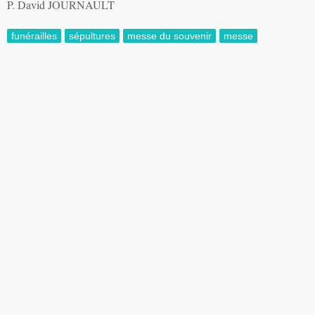
P. David JOURNAULT
funérailles
sépultures
messe du souvenir
messe