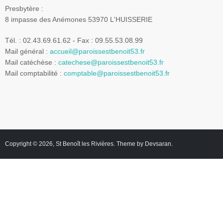
Presbytère :
8 impasse des Anémones 53970 L'HUISSERIE
Tél. : 02.43.69.61.62 - Fax : 09.55.53.08.99
Mail général :
accueil@paroissestbenoit53.fr
Mail catéchèse :
catechese@paroissestbenoit53.fr
Mail comptabilité :
comptable@paroissestbenoit53.fr
Copyright © 2026,
St Benoît les Rivières
. Theme by
Devsaran
.