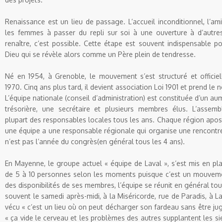
Renaissance est un lieu de passage. L’accueil
inconditionnel, l’a
les femmes à passer du repli sur soi
à une ouverture à d’autres
renaître, c’est possible. Cette étape
est souvent indispensable p
Dieu qui se révèle alors comme
un Père plein de tendresse.
Né en 1954, à
Grenoble
, le mouvement s’est
structuré et offici
1970. Cinq ans plus tard, il devient association
Loi 1901 et prend le
L’équipe nationale (conseil
d’administration) est constituée d’un au
trésorière, une
secrétaire et plusieurs membres élus. L’assem
plupart
des
responsables locales tous les ans. Chaque
région apost
une
équipe a une responsable régionale qui organise
une rencontr
n’est pas l’année du congrès(en général
tous les 4 ans).
En
Mayenne
, le groupe actuel « équipe de
Laval
», s’est mis en pla
de 5 à 10 personnes selon les
moments puisque c’est un mouvem
des disponibilités de
ses membres, l’équipe se réunit en général
tou
souvent le
samedi après-midi, à la Miséricorde, rue de
Paradis, à
La
vécu
« c’est un lieu où on peut décharger son fardeau
sans être jug
« ça vide le cerveau et les problèmes
des autres supplantent les si