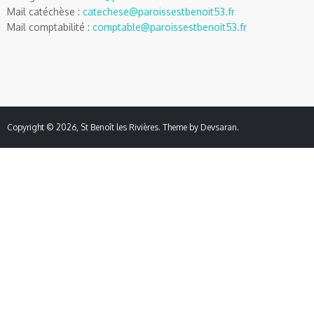
Mail catéchèse :
catechese@paroissestbenoit53.fr
Mail comptabilité :
comptable@paroissestbenoit53.fr
Copyright © 2026,
St Benoît les Rivières
. Theme by
Devsaran
.