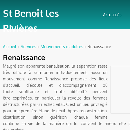
St Benoît les
Actualités
Rivières
Accueil
»
Services
»
Mouvements d'adultes
» Renaissance
Vous êtes ici
Renaissance
Malgré son apparente banalisation, la séparation
reste
très difficile à surmonter individuellement,
aussi un
mouvement comme
Renaissance propose des lieux
d’accueil,
d’écoute et d’accompagnement où
toute
souffrance et toute difficulté peuvent
être
exprimées, en particulier la révolte des
femmes
déstructurées par un échec vital.
C’est un lieu privilégié
pour une première
étape de deuil. Après reconstruction,
cicatrisation,
sinon guérison, chaque femme
continue
sa vie de la manière qui lui convient le
mieux, elle 
des
projets.